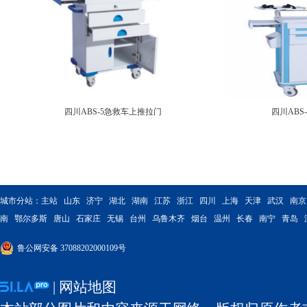
四川ABS-5急救车上推拉门
四川ABS
城市分站：
主站
山东
济宁
湖北
湖南
江苏
浙江
四川
上海
天津
武汉
南京
南
鄂尔多斯
唐山
石家庄
无锡
台州
乌鲁木齐
烟台
温州
长春
南宁
青岛
鲁公网安备 37088202000109号
|
网站地图