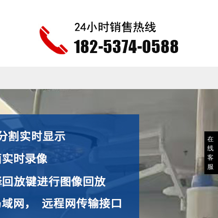
在
线
客
服