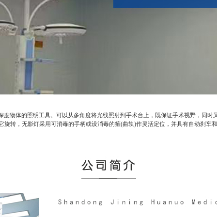
度物体的照明工具。可以从多角度将光线照射到手术台上，既保证手术视野，同时又
它旋转，无影灯采用可消毒的手柄或设消毒的箍(曲轨)作灵活定位，并具有自动刹车和