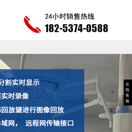
在
线
客
服