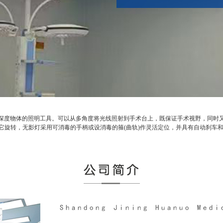
度物体的照明工具。可以从多角度将光线照射到手术台上，既保证手术视野，同时又
它旋转，无影灯采用可消毒的手柄或设消毒的箍(曲轨)作灵活定位，并具有自动刹车和