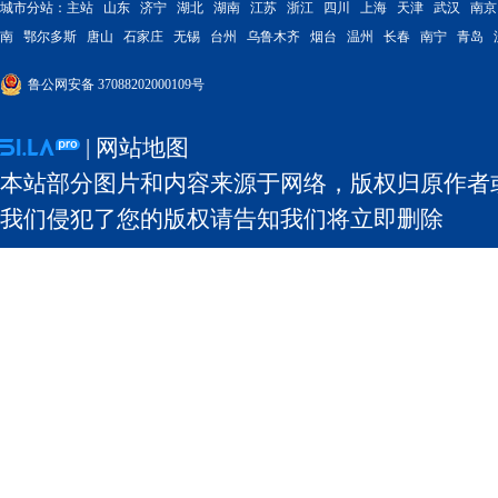
城市分站：
主站
山东
济宁
湖北
湖南
江苏
浙江
四川
上海
天津
武汉
南京
南
鄂尔多斯
唐山
石家庄
无锡
台州
乌鲁木齐
烟台
温州
长春
南宁
青岛
鲁公网安备 37088202000109号
|
网站地图
本站部分图片和内容来源于网络，版权归原作者
我们侵犯了您的版权请告知我们将立即删除