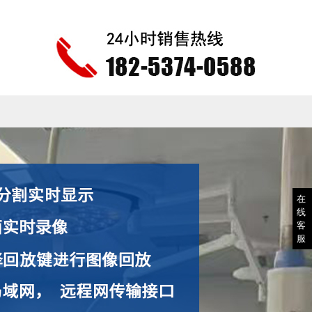
在
线
客
服