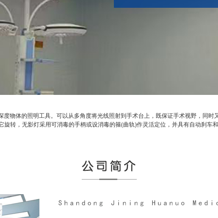
度物体的照明工具。可以从多角度将光线照射到手术台上，既保证手术视野，同时又
它旋转，无影灯采用可消毒的手柄或设消毒的箍(曲轨)作灵活定位，并具有自动刹车和