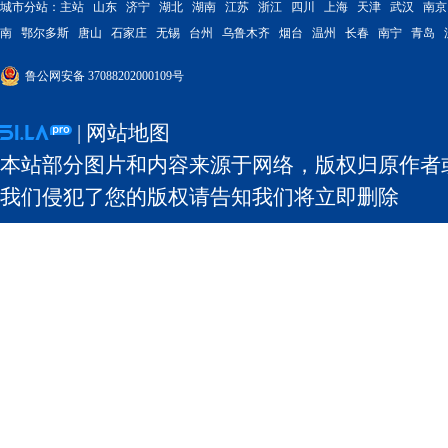
城市分站：
主站
山东
济宁
湖北
湖南
江苏
浙江
四川
上海
天津
武汉
南京
南
鄂尔多斯
唐山
石家庄
无锡
台州
乌鲁木齐
烟台
温州
长春
南宁
青岛
鲁公网安备 37088202000109号
|
网站地图
本站部分图片和内容来源于网络，版权归原作者
我们侵犯了您的版权请告知我们将立即删除