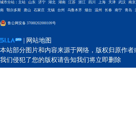
城市分站：
主站
山东
济宁
湖北
湖南
江苏
浙江
四川
上海
天津
武汉
南京
南
鄂尔多斯
唐山
石家庄
无锡
台州
乌鲁木齐
烟台
温州
长春
南宁
青岛
鲁公网安备 37088202000109号
|
网站地图
本站部分图片和内容来源于网络，版权归原作者
我们侵犯了您的版权请告知我们将立即删除