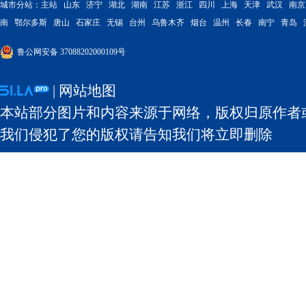
城市分站：
主站
山东
济宁
湖北
湖南
江苏
浙江
四川
上海
天津
武汉
南京
南
鄂尔多斯
唐山
石家庄
无锡
台州
乌鲁木齐
烟台
温州
长春
南宁
青岛
鲁公网安备 37088202000109号
|
网站地图
本站部分图片和内容来源于网络，版权归原作者
我们侵犯了您的版权请告知我们将立即删除