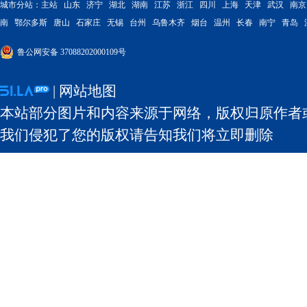
城市分站：
主站
山东
济宁
湖北
湖南
江苏
浙江
四川
上海
天津
武汉
南京
南
鄂尔多斯
唐山
石家庄
无锡
台州
乌鲁木齐
烟台
温州
长春
南宁
青岛
鲁公网安备 37088202000109号
|
网站地图
本站部分图片和内容来源于网络，版权归原作者
我们侵犯了您的版权请告知我们将立即删除