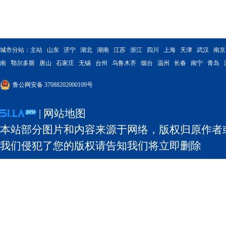
城市分站：
主站
山东
济宁
湖北
湖南
江苏
浙江
四川
上海
天津
武汉
南京
南
鄂尔多斯
唐山
石家庄
无锡
台州
乌鲁木齐
烟台
温州
长春
南宁
青岛
鲁公网安备 37088202000109号
|
网站地图
本站部分图片和内容来源于网络，版权归原作者
我们侵犯了您的版权请告知我们将立即删除