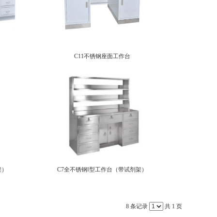
C11不锈钢座面工作台
架）
C7全不锈钢Ⅰ型工作台（带试剂架）
8 条记录
共 1 页