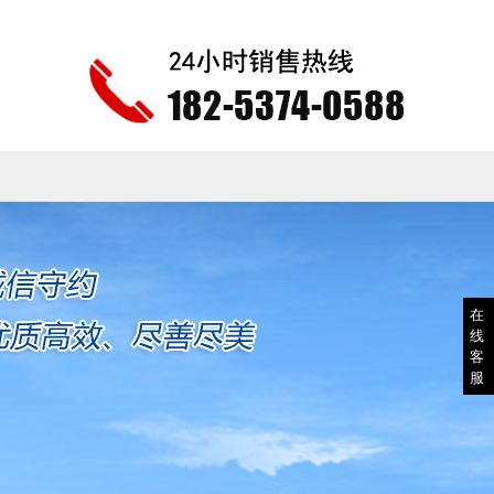
在
线
客
服