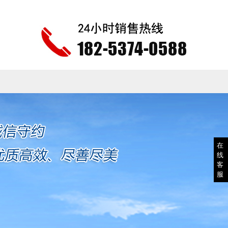
在
线
客
服