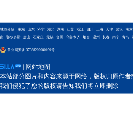
城市分站：
主站
山东
济宁
湖北
湖南
江苏
浙江
四川
上海
天津
武汉
南京
南
鄂尔多斯
唐山
石家庄
无锡
台州
乌鲁木齐
烟台
温州
长春
南宁
青岛
鲁公网安备 37088202000109号
|
网站地图
本站部分图片和内容来源于网络，版权归原作者
我们侵犯了您的版权请告知我们将立即删除