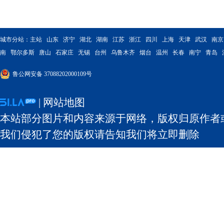
城市分站：
主站
山东
济宁
湖北
湖南
江苏
浙江
四川
上海
天津
武汉
南京
南
鄂尔多斯
唐山
石家庄
无锡
台州
乌鲁木齐
烟台
温州
长春
南宁
青岛
鲁公网安备 37088202000109号
|
网站地图
本站部分图片和内容来源于网络，版权归原作者
我们侵犯了您的版权请告知我们将立即删除