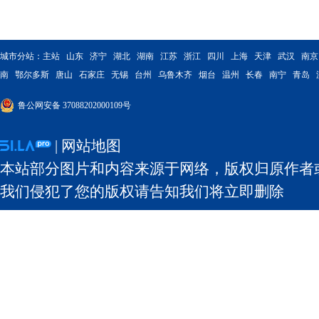
城市分站：
主站
山东
济宁
湖北
湖南
江苏
浙江
四川
上海
天津
武汉
南京
南
鄂尔多斯
唐山
石家庄
无锡
台州
乌鲁木齐
烟台
温州
长春
南宁
青岛
鲁公网安备 37088202000109号
|
网站地图
本站部分图片和内容来源于网络，版权归原作者
我们侵犯了您的版权请告知我们将立即删除