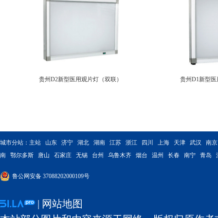
贵州D2新型医用观片灯（双联）
贵州D1新型
城市分站：
主站
山东
济宁
湖北
湖南
江苏
浙江
四川
上海
天津
武汉
南京
南
鄂尔多斯
唐山
石家庄
无锡
台州
乌鲁木齐
烟台
温州
长春
南宁
青岛
鲁公网安备 37088202000109号
|
网站地图