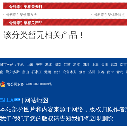
骨科牵引架相关资料
骨科牵引架使用方法
骨科牵引架优势特点
骨科牵引架相关产品
该分类暂无相关产品！
城市分站：
主站
山东
济宁
湖北
湖南
江苏
浙江
四川
上海
天津
武汉
南京
南
鄂尔多斯
唐山
石家庄
无锡
台州
乌鲁木齐
烟台
温州
长春
南宁
青岛
鲁公网安备 37088202000109号
|
网站地图
本站部分图片和内容来源于网络，版权归原作者
我们侵犯了您的版权请告知我们将立即删除