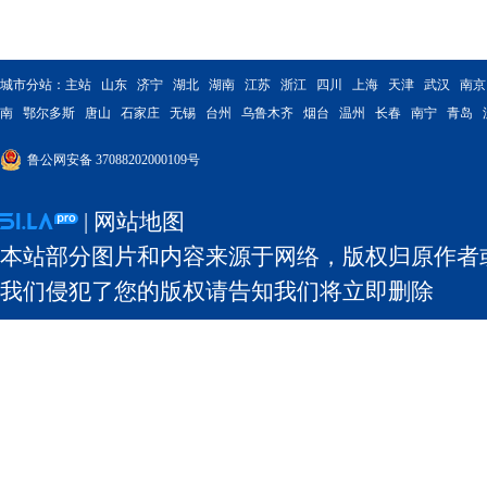
城市分站：
主站
山东
济宁
湖北
湖南
江苏
浙江
四川
上海
天津
武汉
南京
南
鄂尔多斯
唐山
石家庄
无锡
台州
乌鲁木齐
烟台
温州
长春
南宁
青岛
鲁公网安备 37088202000109号
|
网站地图
本站部分图片和内容来源于网络，版权归原作者
我们侵犯了您的版权请告知我们将立即删除